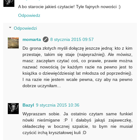
A bo starocie jakieś czytacie! Tyle fajnych nowości :)
Odpowiedz
Odpowiedzi
momarta
8 stycznia 2015 09:57
Do grona złotych myśli dołączę jeszcze jedną: kto z kim
przestaje, takim się staje (najwyraźniej). Ale mówisz,
masz: zaczęłam czytać coś, co prawie, prawie można
nazwać nowością (w każdym razie na pewno jest to
książka o dziewięćdziesiąt lat młodsza od poprzedniej).
I na razie nie jestem wcale pewna, czy aby na pewno
dobrze uczyniłam...
Bazyl
9 stycznia 2015 10:36
Wypraszam sobie. Ja ostatnio czytam same funkiel
nówki nieśmigane :P I dałabyś jakąś zajaweczkę,
okładeczkę w bocznej szpalcie, to bym nie musiał
czyścić irchą kryształowej kuli :D