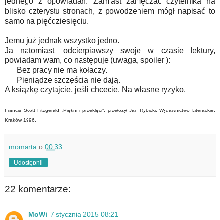
jednego z opowiadań. Zamiast zamęczać czytelnika na
blisko czterystu stronach, z powodzeniem mógł napisać to
samo na pięćdziesięciu.
Jemu już jednak wszystko jedno.
Ja natomiast, odcierpiawszy swoje w czasie lektury,
powiadam wam, co następuje (uwaga, spoiler!):
Bez pracy nie ma kołaczy.
Pieniądze szczęścia nie dają.
A książkę czytajcie, jeśli chcecie. Na własne ryzyko.
Francis Scott Fitzgerald „Piękni i przeklęci”, przełożył Jan Rybicki. Wydawnictwo Literackie,
Kraków 1996.
momarta
o
00:33
Udostępnij
22 komentarze:
MoWi
7 stycznia 2015 08:21