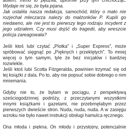
autem, mimo to pędziła, upiornie przy tym chichocząc.
Wydaje mi się, że była pijana.
Jak ustaliła nasza redakcja, samochód, który o mało nie
rozjechał mleczarza należy do małżonków P. Kupili go
niedawno, ale nie jest to pierwszy tego rodzaju incydent z
jego udziałem. Czy musi dojść do tragedii, aby wreszcie
policja zareagowała?
Jeśli ktoś lubi czytać „Plotka” i „Super Express”, może
spróbować sięgnąć po „Pięknych i przeklętych”. To mniej
więcej o tym samym, tyle że bez inicjałów i bardziej
rozwlekle.
Jeśli ktoś lubi Scotta Fitzgeralda, powinien trzymać się od
tej książki z dala. Po to, aby nie popsuć sobie dobrego o nim
mniemania.
Gdyby nie to, że byłam w pociągu, z perspektywą
sześciogodzinnej podróży, z przeczytanymi wszystkimi
innymi książkami i gazetami, nie przebrnęłabym przez
pierwszych dwieście stron. Nuda, nuda, nuda. A w zasięgu
wzroku nie było nawet instrukcji obsługi hamulca ręcznego.
Ona młoda i piękna. On młody i przystojny, potencjalnie