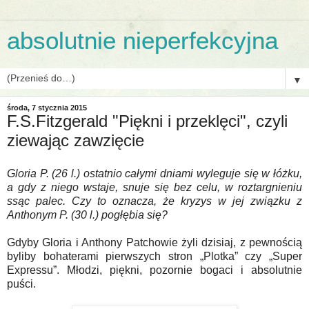
absolutnie nieperfekcyjna
▼
środa, 7 stycznia 2015
F.S.Fitzgerald "Piękni i przeklęci", czyli
ziewając zawzięcie
Gloria P. (26 l.) ostatnio całymi dniami wyleguje się w łóżku,
a gdy z niego wstaje, snuje się bez celu, w roztargnieniu
ssąc palec. Czy to oznacza, że kryzys w jej związku z
Anthonym P. (30 l.) pogłębia się?
Gdyby Gloria i Anthony Patchowie żyli dzisiaj, z pewnością
byliby bohaterami pierwszych stron „Plotka” czy „Super
Expressu”. Młodzi, piękni, pozornie bogaci i absolutnie
puści.