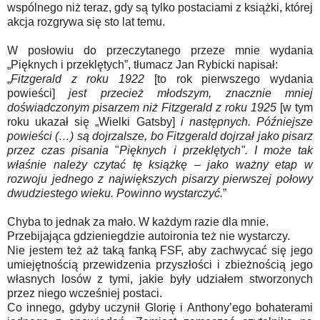
wspólnego niż teraz, gdy są tylko postaciami z książki, której
akcja rozgrywa się sto lat temu.
W posłowiu do przeczytanego przeze mnie wydania
„Pięknych i przeklętych”, tłumacz Jan Rybicki napisał:
„
Fitzgerald z roku 1922
[to rok pierwszego wydania
powieści]
jest przecież młodszym, znacznie mniej
doświadczonym pisarzem niż Fitzgerald z roku 1925
[w tym
roku ukazał się „Wielki Gatsby]
i następnych. Późniejsze
powieści (…) są dojrzalsze, bo Fitzgerald dojrzał jako pisarz
przez czas pisania
"
Pięknych i przeklętych". I może tak
właśnie należy czytać tę książkę – jako ważny etap w
rozwoju jednego z największych pisarzy pierwszej połowy
dwudziestego wieku. Powinno wystarczyć.
”
Chyba to jednak za mało. W każdym razie dla mnie.
Przebijająca gdzieniegdzie autoironia też nie wystarczy.
Nie jestem też aż taką fanką FSF, aby zachwycać się jego
umiejętnością przewidzenia przyszłości i zbieżnością jego
własnych losów z tymi, jakie były udziałem stworzonych
przez niego wcześniej postaci.
Co innego, gdyby uczynił Glorię i Anthony’ego bohaterami