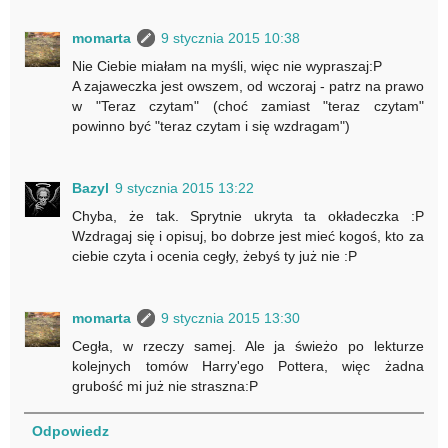
momarta
9 stycznia 2015 10:38
Nie Ciebie miałam na myśli, więc nie wypraszaj:P
A zajaweczka jest owszem, od wczoraj - patrz na prawo
w "Teraz czytam" (choć zamiast "teraz czytam"
powinno być "teraz czytam i się wzdragam")
Bazyl
9 stycznia 2015 13:22
Chyba, że tak. Sprytnie ukryta ta okładeczka :P
Wzdragaj się i opisuj, bo dobrze jest mieć kogoś, kto za
ciebie czyta i ocenia cegły, żebyś ty już nie :P
momarta
9 stycznia 2015 13:30
Cegła, w rzeczy samej. Ale ja świeżo po lekturze
kolejnych tomów Harry'ego Pottera, więc żadna
grubość mi już nie straszna:P
Odpowiedz