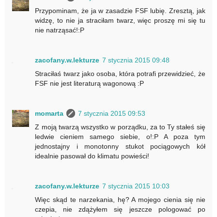
Przypominam, że ja w zasadzie FSF lubię. Zresztą, jak
widzę, to nie ja straciłam twarz, więc proszę mi się tu
nie natrząsać!:P
zacofany.w.lekturze
7 stycznia 2015 09:48
Straciłaś twarz jako osoba, która potrafi przewidzieć, że
FSF nie jest literaturą wagonową :P
momarta
7 stycznia 2015 09:53
Z moją twarzą wszystko w porządku, za to Ty stałeś się
ledwie cieniem samego siebie, o!:P A poza tym
jednostajny i monotonny stukot pociągowych kół
idealnie pasował do klimatu powieści!
zacofany.w.lekturze
7 stycznia 2015 10:03
Więc skąd te narzekania, hę? A mojego cienia się nie
czepia, nie zdążyłem się jeszcze pologować po